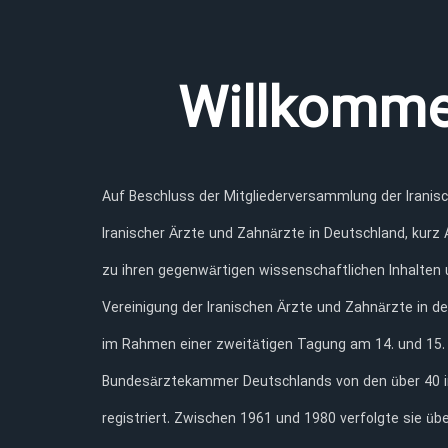
Willkomme
Auf Beschluss der Mitgliederversammlung der Iranisc
Iranischer Ärzte und Zahnärzte in Deutschland, kurz AIA (persisch: آکادمی پزشکان و دندان پزشکان ایرانی‌ در آلمان ) ins Leben gerufen. AIA
zu ihren gegenwärtigen wissenschaftlichen Inhalten
Vereinigung der Iranischen Ärzte und Zahnärzte in der Bundesrepublik Deutschland e.V., ku
im Rahmen einer zweitätigen Tagung am 14. und 15.
Bundesärztekammer Deutschlands von den über 40 in
registriert. Zwischen 1961 und 1980 verfolgte sie üb