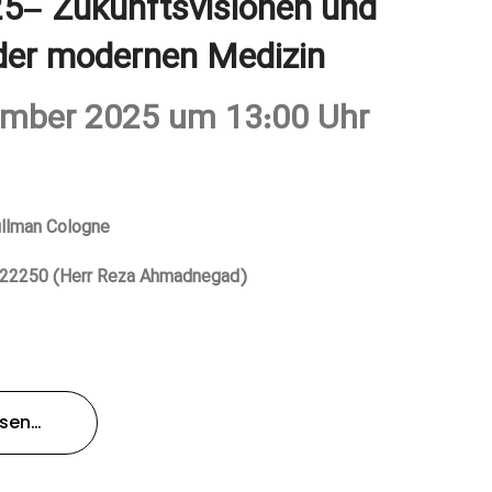
25– Zukunftsvisionen und
der modernen Medizin
ember 2025 um 13:00 Uhr
ullman Cologne
5222250 (Herr Reza Ahmadnegad)
esen…