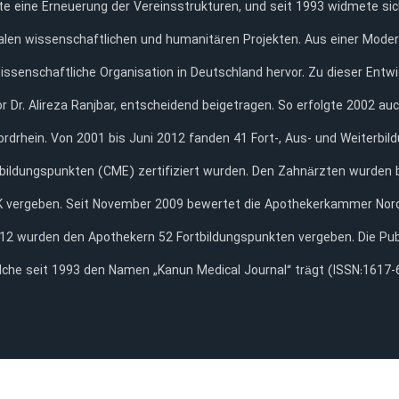
te eine Erneuerung der Vereinsstrukturen, und seit 1993 widmete sic
alen wissenschaftlichen und humanitären Projekten. Aus einer Moder
issenschaftliche Organisation in Deutschland hervor. Zu dieser Entw
 Dr. Alireza Ranjbar, entscheidend beigetragen. So erfolgte 2002 auc
ordrhein. Von 2001 bis Juni 2012 fanden 41 Fort-, Aus- und Weiterb
ildungspunkten (CME) zertifiziert wurden. Den Zahnärzten wurden 
vergeben. Seit November 2009 bewertet die Apothekerkammer Nordr
12 wurden den Apothekern 52 Fortbildungspunkten vergeben. Die Publ
lche seit 1993 den Namen „Kanun Medical Journal“ trägt (ISSN:1617-