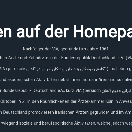
n auf der Homepa
Nachfolger der VIA, gegründet im Jahre 1961
hen Ärzte und Zahnärzte in der Bundesrepublik Deutschland e. V., (V
 ersetzt damit zeitgemäß und passend
 und akademischen Aktivitäten nebst ihrem humanitären und sozialv
rz VIA (persisch:کانون پزشکان و دندانپزشکان ایرانی مقیم آلمان , kurz:کانون , Kanun),wurde
 Oktober 1961 in den Räumlichkeiten der Ärztekammer Köln in Anwes
 Deutschland promovierten iranischen Ärzten gegründet und im Amts
erwiegend soziale und berufspolitische Aktivitäten, welche jedoch w