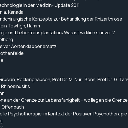
hnologie in der Medizin- Update 2011
ia, Kanada
dchirurgische Konzepte zur Behandlung der Rhizarthrose
in Towfigh, Hamm
e und Lebertransplantation: Was ist wirklich sinnvoll ?
Heidelberg
siver Aortenklappenersatz
 Rothenfelde
se
 Firusian, Recklinghausen, Prof.Dr. M. Nuri, Bonn, Prof.Dr. G. Ta
Rhinosinusitis
onn
 an der Grenze zur Lebensfähigkeit – wo liegen die Grenze
i, Offenbach
lle Psychotherapie im Kontext der Positiven Psychotherapie i
g
er