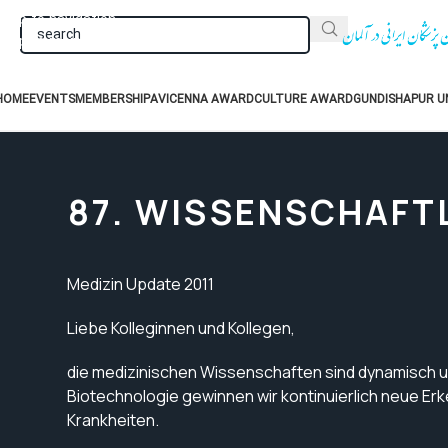
Skip to navigation
Skip to main content
HOME
EVENTS
MEMBERSHIP
AVICENNA AWARD
CULTURE AWARD
GUNDISHAPUR UN
87. WISSENSCHAFTL
Medizin Update 2011
Liebe Kolleginnen und Kollegen,
die medizinischen Wissenschaften sind dynamisch un
Biotechnologie gewinnen wir kontinuierlich neue Er
Krankheiten.