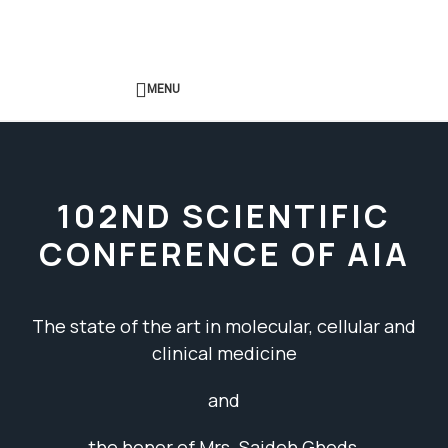
Skip to navigation
Skip to main content
MENU
102ND SCIENTIFIC
CONFERENCE OF AIA
The state of the art in molecular, cellular and
clinical medicine
and
the honor of Mrs. Saideh Ghods,