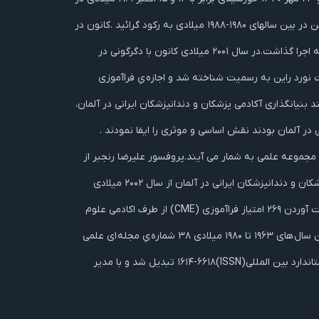
شهر کلن بنیاد نهاده شد.در بین سال های ۱۹۶۱-۱۹۸۰ میلادی این کانون بیشتر اهداف اجتماعی و صنفی را دنبال می نمود. فعالیت های این انجمن در بین سالهای ۱۹۸۰-۱۹۸۸ میلادی به رکود گرائید .کانون در
سال ۱۹۸۸ بار دیگر فعالیت های خود را از سر گرفت و به ویژه از سال ۱۹۹۳ میلادی پروژه های پزشکی، علمی و مردمی فراوانی در ایران و آلمان به اجرا گذاشت.در سال ۲۰۰۱ میلادی کانون با دگرگونی در
۲۰۰ میلادی توسط اکادمی علوم پزشکی آلمان، ایالت نورد راین به رسمیت شناخته شد و اجازه یِ فراآموزی
 بنیانگذاری آکادمی پزشکان و دندانپزشکان ایرانی در آلمان،
در آلمان بودند نقش اساسی و موثری را ایفا نمودند .
 مجموعه علمی به شمار می آیند.پروفسور علیرضا رنجبر از
سال ۱۹۹۱ تا سال ۲۰۰۲ میلادی عضو هیات مدیره و سپس رئیس کانون پزشکان و دندانپزشکان ایرانی در آلمان و با تبدیل کانون به آکادمی پزشکان و دندانپزشکان ایرانی در آلمان از سال ۲۰۰۲ میلادی
تاکنون رئيس و دبیر علمی آکادمی هستند. این انجمن از سالِ ۲۰۰۱ تا ژوئن ۲۰۱۲ میلادی ، چهل و ‌یک سمپوزيومِ آموزشی و فراآموزشی با بدست آوردن ۲۶۹ امتیاز فراآموزی (CME) از طرف اکادمی علوم
پزشکی و سازمانِ نظامِ پزشکیِ آلمان و ۱۷۱ امتيازِ فراآموزی از طرف سازمانِ نظامِ دندان پزشکیِ آلمان (BZÄK /DGZMK) برگزار نمود.کانون در بین سال های ۱۹۶۳ تا ۱۹۸۰ میلادی ۳۸ شماره یِ مجله ای علمی
به نام «دانش پزشکی» منتشر نمود. نام این نشریه در سال ۱۹۹۳ به «مجله یِ پزشکی کانون» (Kanun Medical Journal) با شماره یِ سریال استاندارد بین المللی(ISSN)۱۶۱۴-۶۶۱۸ تبدیل شد و با مدیر