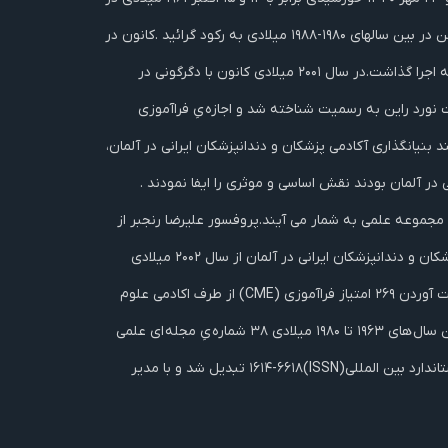
شهر کلن بنیاد نهاده شد.در بین سال های ۱۹۶۱-۱۹۸۰ میلادی این کانون بیشتر اهداف اجتماعی و صنفی را دنبال می نمود. فعالیت های این انجمن در بین سالهای ۱۹۸۰-۱۹۸۸ میلادی به رکود گرائید .کانون در
سال ۱۹۸۸ بار دیگر فعالیت های خود را از سر گرفت و به ویژه از سال ۱۹۹۳ میلادی پروژه های پزشکی، علمی و مردمی فراوانی در ایران و آلمان به اجرا گذاشت.در سال ۲۰۰۱ میلادی کانون با دگرگونی در
۲۰۰ میلادی توسط اکادمی علوم پزشکی آلمان، ایالت نورد راین به رسمیت شناخته شد و اجازه یِ فراآموزی
 بنیانگذاری آکادمی پزشکان و دندانپزشکان ایرانی در آلمان،
در آلمان بودند نقش اساسی و موثری را ایفا نمودند .
 مجموعه علمی به شمار می آیند.پروفسور علیرضا رنجبر از
سال ۱۹۹۱ تا سال ۲۰۰۲ میلادی عضو هیات مدیره و سپس رئیس کانون پزشکان و دندانپزشکان ایرانی در آلمان و با تبدیل کانون به آکادمی پزشکان و دندانپزشکان ایرانی در آلمان از سال ۲۰۰۲ میلادی
تاکنون رئيس و دبیر علمی آکادمی هستند. این انجمن از سالِ ۲۰۰۱ تا ژوئن ۲۰۱۲ میلادی ، چهل و ‌یک سمپوزيومِ آموزشی و فراآموزشی با بدست آوردن ۲۶۹ امتیاز فراآموزی (CME) از طرف اکادمی علوم
پزشکی و سازمانِ نظامِ پزشکیِ آلمان و ۱۷۱ امتيازِ فراآموزی از طرف سازمانِ نظامِ دندان پزشکیِ آلمان (BZÄK /DGZMK) برگزار نمود.کانون در بین سال های ۱۹۶۳ تا ۱۹۸۰ میلادی ۳۸ شماره یِ مجله ای علمی
به نام «دانش پزشکی» منتشر نمود. نام این نشریه در سال ۱۹۹۳ به «مجله یِ پزشکی کانون» (Kanun Medical Journal) با شماره یِ سریال استاندارد بین المللی(ISSN)۱۶۱۴-۶۶۱۸ تبدیل شد و با مدیر