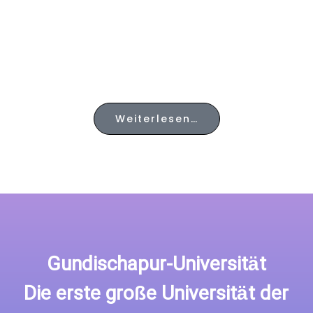
auf Vorschlag und Konzept des Präsidenten der VIA, Herrn Professor
Dr. Alireza Ranjbar beschlossen, im Jahr 2011 zum ersten Mal einen
Preis in einer weiteren Wissenschaftskategorie zu verleihen.
Der „
International Award for Excellence in Culture, Literature and Art
“
der VIA wurde ins Leben gerufen um Personen mit besonderen
wissenschaftlichen und akademischen Verdiensten um die iranische
Kultur zu ehren.
Weiterlesen…
Gundischapur-Universität
Die erste große Universität der