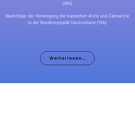
(AIA)
Nachfolger der Vereinigung der Iranischen Ärzte und Zahnärzte
in der Bundesrepublik Deutschland (VIA)
Weiterlesen…
International Award for Excellence
in Culture, Literature and Art
Wegen der kulturellen Hintergründe der VIA hat der Vorstand der VIA